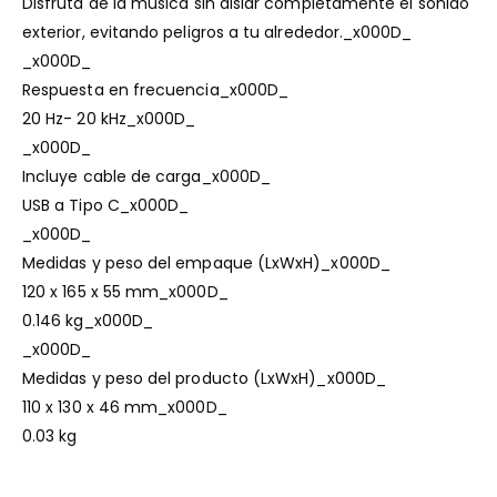
Disfruta de la música sin aislar completamente el sonido
exterior, evitando peligros a tu alrededor._x000D_
_x000D_
Respuesta en frecuencia_x000D_
20 Hz- 20 kHz_x000D_
_x000D_
Incluye cable de carga_x000D_
USB a Tipo C_x000D_
_x000D_
Medidas y peso del empaque (LxWxH)_x000D_
120 x 165 x 55 mm_x000D_
0.146 kg_x000D_
_x000D_
Medidas y peso del producto (LxWxH)_x000D_
110 x 130 x 46 mm_x000D_
0.03 kg