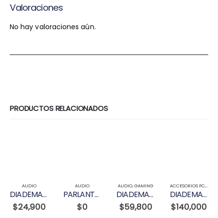
Valoraciones
No hay valoraciones aún.
PRODUCTOS RELACIONADOS
AUDIO
AUDIO
AUDIO
,
GAMING
ACCESORIOS PC
,
AUD
DIADEMA AHP-4-722
PARLANTE JBL INALÁMBRICO BLUETOOTH CLIP 4 5W NEGRO / AZULGARANTIA 1 AÑO
DIADEMA V2000 GAMING HEADSET
DIADEMA MICRÓFONO LOGITECH USB HEADSET H390 ROSA
$
24,900
$
0
$
59,800
$
140,000