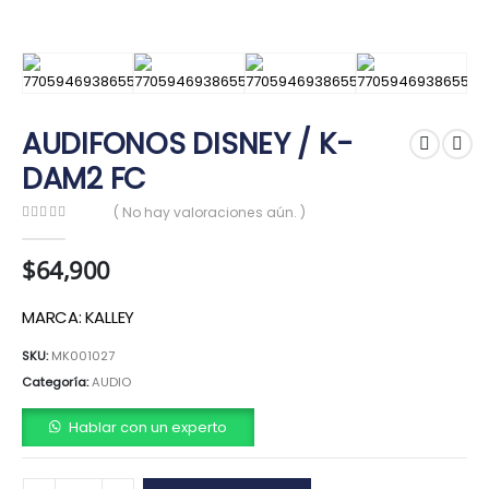
AUDIFONOS DISNEY / K-
DAM2 FC
( No hay valoraciones aún. )
0
out of 5
$
64,900
MARCA: KALLEY
SKU:
MK001027
Categoría:
AUDIO
Hablar con un experto