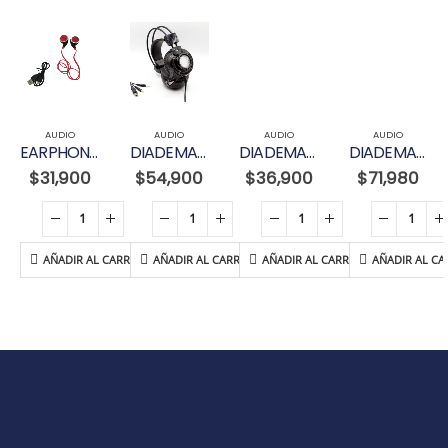
AUDIO
AUDIO
AUDIO
AUDIO
EARPHONE 4.0 BLUETOOTH
DIADEMA H8 (LED CIRCULAR)
DIADEMA WIRELESS B-05
DIADEMA (M5 -H5 ) USB + 2 PLUG
$
31,900
$
54,900
$
36,900
$
71,980
AÑADIR AL CARRITO
AÑADIR AL CARRITO
AÑADIR AL CARRITO
AÑADIR AL CA