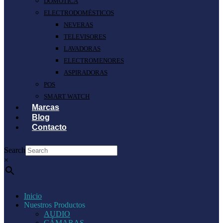
DOMÓTICA
ELECTRODOMÉSTICOS
NEVERAS
TELEVISORES
LAVADORAS
ELECTROMENORES
ASPIRADORAS
POS
SMART WATCH
Marcas
Blog
Contacto
Search
×
Inicio
Nuestros Productos
AUDIO
CÁMARAS