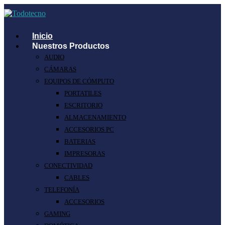
Inicio
Nuestros Productos
AUDIO
CÁMARAS
EQUIPOS DE CÓMPUTO
PORTATILES
ESCRITORIO
ALMACENAMIENTO
ACCESORIOS PC
BATERIAS
IMPRESORAS
CONECTIVIDAD
CABLES
TELEFONÍA
ACCESORIOS
GAMING