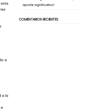
 este
aporte significativo!
enes
COMENTARIOS RECIENTES
a
do a
 a la
 e