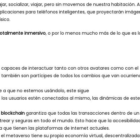
de
, socializar, viajar, pero sin movernos de nuestra habitación. A
que
aplicaciones para teléfonos inteligentes, que proyectarán imág
se
sico.
trata
totalmente inmersivo
, o por lo menos mucho más de lo que es l
n capaces de interactuar tanto con otros avatares como con el
s también son partícipes de todos los cambios que van ocurrien
 a que no estemos usándolo, este sigue
os usuarios estén conectados al mismo, las dinámicas de este
a
blockchain
garantiza que todas las transacciones dentro de un
strear y seguras en todo el mundo. Esto hace que la accesibilidad
que tienen las plataformas de Internet actuales.
el metaverso tiene su propia economía virtual, descentralizada