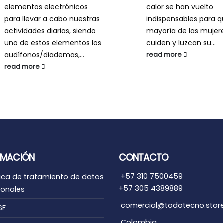
elementos electrónicos
calor se han vuelto
para llevar a cabo nuestras
indispensables para q
actividades diarias, siendo
mayoría de las mujer
uno de estos elementos los
cuiden y luzcan su...
audífonos/diademas,...
read more
read more
RMACIÓN
CONTACTO
+57 310 7500459
tica de tratamiento de datos
+57 305 4389889
sonales
comercial@todotecno.stor
SF
Colombia