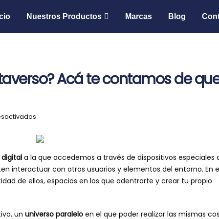
icio
Nuestros Productos
Marcas
Blog
Cont
taverso? Acá te contamos de que
en
sactivados
¿Sabes
que
es
 digital
a la que accedemos a través de dispositivos especiale
el
n interactuar con otros usuarios y elementos del entorno. En e
metaverso?
dad de ellos, espacios en los que adentrarte y crear tu propio
Acá
te
contamos
tiva, un
universo paralelo
en el que poder realizar las mismas co