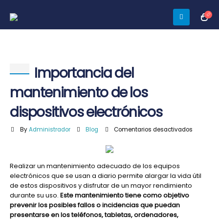
Importancia del
mantenimiento de los
dispositivos electrónicos
en
By
Administrador
Blog
Comentarios desactivados
Importan
del
manteni
Realizar un mantenimiento adecuado de los equipos
de
electrónicos que se usan a diario permite alargar la vida útil
los
de estos dispositivos y disfrutar de un mayor rendimiento
dispositi
durante su uso.
Este mantenimiento tiene como objetivo
electróni
prevenir los posibles fallos o incidencias que puedan
presentarse en los teléfonos, tabletas, ordenadores,